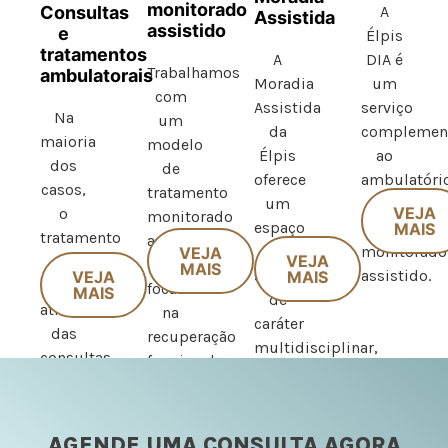
monitorado
Consultas
A
Assistida
assistido
e
Élpis
tratamentos
A
DIA é
Trabalhamos
ambulatorais
Moradia
um
com
Assistida
serviço
Na
um
da
complemen
maioria
modelo
Élpis
ao
dos
de
oferece
ambulatóri
casos,
tratamento
um
e ao
VEJA
o
monitorado
espaço
tratamento
MAIS
tratamento
assistido
com
monitorado
VEJA
VEJA
é
breve,
MAIS
suporte
assistido.
VEJA
MAIS
realizado
focada
MAIS
de
através
na
caráter
das
recuperação
multidisciplinar,
consultas
funcional
cuidados
e dos
do
24h e
tratamentos
indivíduo.
atividades
ambulatoriais,
Nosso
AGENDE UMA CONSULTA AGORA
que