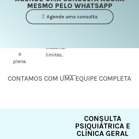
permitindo
objetivo
MESMO PELO WHATSAPP
estimulam
que o
é
sua
paciente
Agende uma consulta
acolher,
autonomia.
leve
proteger,
uma
conter
vida
e
normal
trabalhar
e
limites.
plena.
CONTAMOS COM UMA EQUIPE COMPLETA
CONSULTA
PSIQUIÁTRICA E
CLÍNICA GERAL